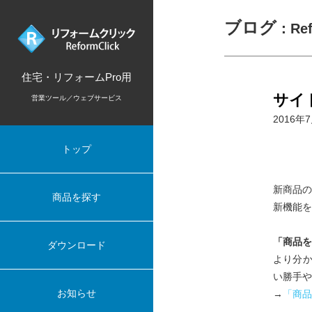
ブログ
：Re
住宅・リフォームPro用
サイ
営業ツール／ウェブサービス
2016年
トップ
新商品の
商品を探す
新機能を
「商品を
ダウンロード
より分
い勝手や
お知らせ
→
「商品