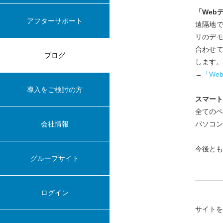
「Web
アフターサポート
遠隔地で
リのデ
合わせ
ブログ
します。
→
「We
導入をご検討の方
スマート
全てのペ
会社情報
パソコン
今後とも
グループサイト
ログイン
サイト