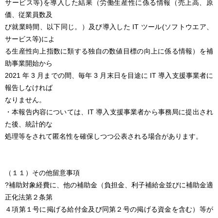
サービス等)を導入した結果（労働生産性に係る情報（売上高、原
価、従業員数及
び就業時間、以下同じ。）及び導入した IT ツール(ソフトウエア、
サービス等)によ
る生産性向上指数に類する独自の数値目標の向上に係る情報）を補
助事業開始から
2021 年 3 月までの間、毎年 3 月末日を目途に IT 導入支援事業者に
報告しなければ
なりません。
・本報告内容については、IT 導入支援事業者から事務局に提出され
た後、統計的な
処理等をされて匿名性を確保しつつ公表される場合があります。
（１１）その他留意事項
?補助対象経費に、他の補助金（負担金、利子補給金並びに補助金適
正化法第２条第
４項第１号に掲げる給付金及び同第２号の掲げる資金を含む）等が