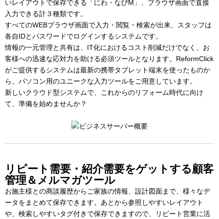
いレイアウトで保存できる「にわ・なびM」、ブラウザ画面で直接
入力できる計３種類です。
すべてのWEBブラウザ画面で入力・閲覧・検索が出来、スタッフは
各自IDとパスワードでログインするシステムです。
情報の一元管理と共有は、IT化におけるコスト削減だけでなく、お
客様への迅速な応対力を助ける必須ツールとなります。ReformClick
がご提供するシステムは最新の携帯タブレット端末を使ったものか
ら、パソコン用のユニークな入力ツールをご用意しています。
新しいクラウド型システムで、これからのリフォーム時代に向け
て、準備を始めませんか？
リピート需要・紹介需要をゲットする顧客
管理＆メルマガツール
お施主様との商談履歴からご家族の情報、設計図面まで、様々なデ
ータをまとめて保存できます。あとから参照しやすいレイアウト
や、検索しやすいタグ付きで保存できますので、リピート営業に活