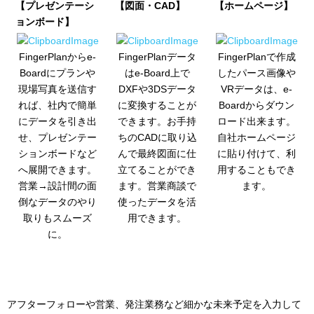
【プレゼンテーシ
【図面・CAD】
【ホームページ】
ョンボード】
FingerPlanからe-
FingerPlanデータ
FingerPlanで作成
Boardにプランや
はe-Board上で
したパース画像や
現場写真を送信す
DXFや3DSデータ
VRデータは、e-
れば、社内で簡単
に変換することが
Boardからダウン
にデータを引き出
できます。お手持
ロード出来ます。
せ、プレゼンテー
ちのCADに取り込
自社ホームページ
ションボードなど
んで最終図面に仕
に貼り付けて、利
へ展開できます。
立てることができ
用することもでき
営業→設計間の面
ます。営業商談で
ます。
倒なデータのやり
使ったデータを活
取りもスムーズ
用できます。
に。
アフターフォローや営業、発注業務など細かな未来予定を入力して