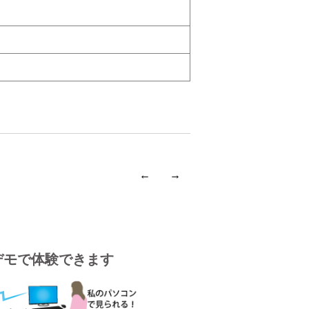
←
→
デモで体験できます