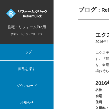
ブログ
：Re
住宅・リフォームPro用
エク
営業ツール／ウェブサービス
2016年
トップ
エクステ
す。『簡
を、会場
商品を探す
場お待ち
201
ダウンロード
名称：
会場：
住所：
お知らせ
入場料