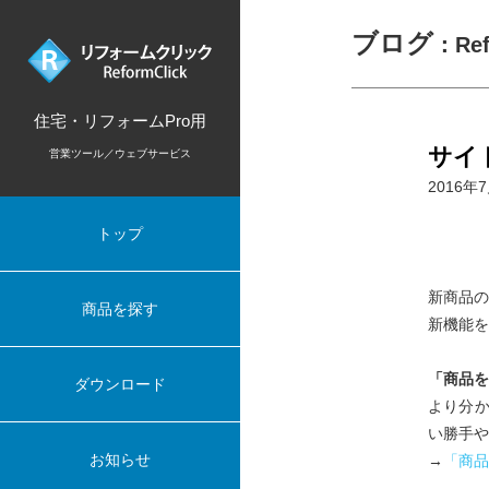
ブログ
：Re
住宅・リフォームPro用
サイ
営業ツール／ウェブサービス
2016年
トップ
新商品の
商品を探す
新機能を
「商品を
ダウンロード
より分
い勝手や
お知らせ
→
「商品