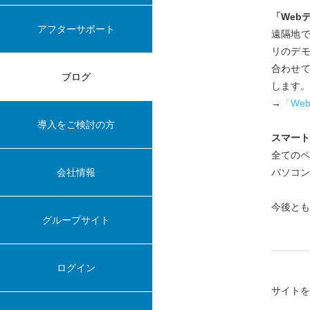
「Web
アフターサポート
遠隔地で
リのデ
合わせ
ブログ
します。
→
「We
導入をご検討の方
スマート
全てのペ
会社情報
パソコン
今後とも
グループサイト
ログイン
サイト