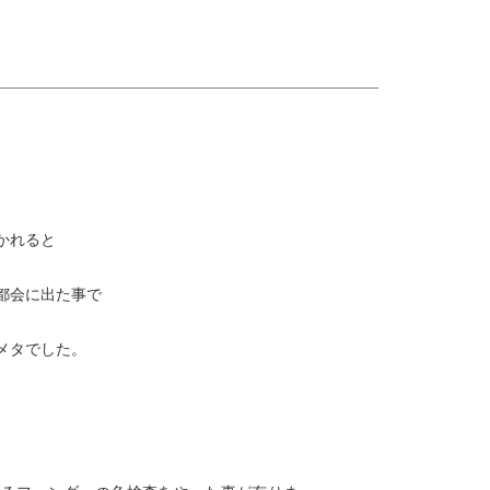
かれると
都会に出た事で
。
メタでした。