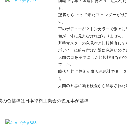
前職では車の製造に携わり、組み付
す。
塗装
から上って来たフェンダーが既
す。
車のボデイーが２トンカラーで別々に
色が一体に見えなければなりません。
基準マスターの色見本と比較検査して
ボデイーに組み付けた際に色違いのク
人間の目を基準にした比較検査なの
でした。
時代と共に技術が進み色彩計でＲ，
り
人間の五感に頼る検査から解放された
装の色基準は日本塗料工業会の色見本が基準