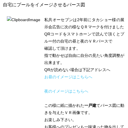
自宅にプールをイメージさせるパース図
私共オーセブンは2年前にタカショー様の展
示会広告に次の様なＱＲマークを付けました
QRコードをスマトホーンで読んで頂くとプ
ルー付の自宅の昼と夜のＶＲパースで
確認して頂けます。
指で動かせば自由に自分の見たい角度調整が
出来ます。
QRが読めない場合は下記アドレスへ
お昼のイメージはこちらへ
夜のイメージはこちらへ
この様に紙に描かれた
一戸建
てパース図に動
きを与えたＶＲ画像です。
お楽しみ下さい。
お客様へのプレゼンも一味違った物を出して