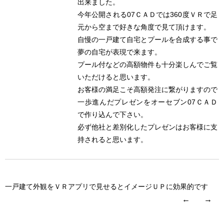
出来ました。
今年公開される07ＣＡＤでは360度ＶＲで足
元から空まで好きな角度で見て頂けます。
自慢の一戸建て自宅とプールを合成する事で
夢の自宅が表現で来ます。
プール付などの高額物件も十分楽しんでご覧
いただけると思います。
お客様の満足こそ高額発注に繋がりますので
一歩進んだプレゼンをオーセブン07ＣＡＤ
で作り込んで下さい。
必ず他社と差別化したプレゼンはお客様に支
持されると思います。
一戸建て外観をＶＲアプリで見せるとイメージＵＰに効果的です
←
→